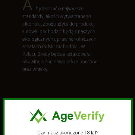
A
by zadbać o najwyższe
standardy jakości wytwarzanego
alkoholu, zboża użyte do produkcji
surówki pochodzić będą z naszych
ekologicznych upraw na rolniczych
areałach Polski zachodniej. W
Pałacu Brody będzie leżakowała
okowita, a docelowo także bourbon
oraz whisky.
HISTORIA
Czy masz ukończone 18 lat?