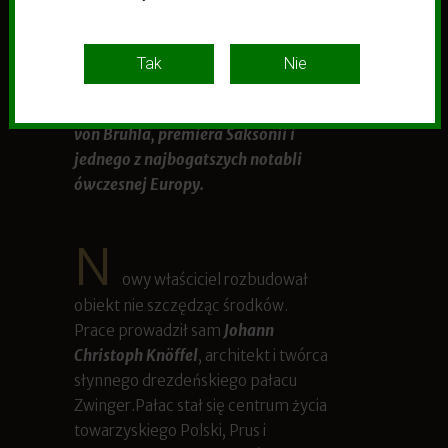
Historia pałacu sięga XV wieku, ale
prawdziwą sławę przyniósł mu
wiek XVIII. To wówczas Brody
zakupione zostały przez Heinricha
von Brühla, premiera Saksonii i
jednego z najbogatszych notabli
ówczesnej Europy.
N
owy właściciel rozbudował
obiekt nie szczędząc środków.
Prace prowadził sam
Johann
Christoph Knöffel
, architekt i twórca
słynnego drezdeńskiego pałacu
Zwinger.Pałac stał się centrum życia
towarzyskiego Polski, Prus i